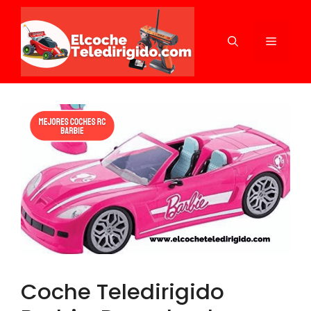
Saltar
al
MENÚ
contenido
Coche Teledirigido